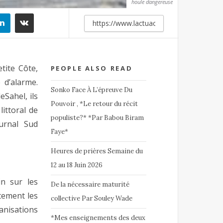
houle dangereuse
etite Côte,
PEOPLE ALSO READ
e d’alarme.
Sonko Face À L’épreuve Du
Sahel, ils
Pouvoir , *Le retour du récit
littoral de
populiste?* *Par Babou Biram
urnal Sud
Faye*
Heures de prières Semaine du
12 au 18 Juin 2026
in sur les
De la nécessaire maturité
tement les
collective Par Souley Wade
isations
*Mes enseignements des deux