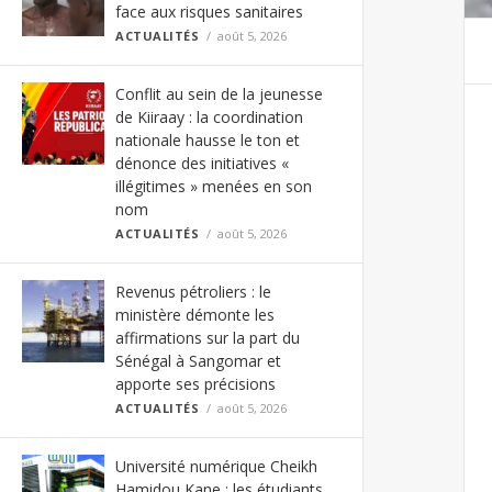
face aux risques sanitaires
ACTUALITÉS
août 5, 2026
Conflit au sein de la jeunesse
de Kiiraay : la coordination
nationale hausse le ton et
dénonce des initiatives «
illégitimes » menées en son
nom
ACTUALITÉS
août 5, 2026
Revenus pétroliers : le
ministère démonte les
affirmations sur la part du
Sénégal à Sangomar et
apporte ses précisions
ACTUALITÉS
août 5, 2026
Université numérique Cheikh
Hamidou Kane : les étudiants