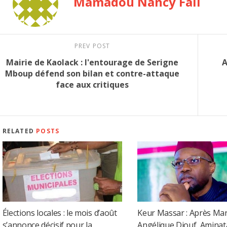
Mamadou Nancy Fall
PREV POST
Mairie de Kaolack : l'entourage de Serigne
A
Mboup défend son bilan et contre-attaque
face aux critiques
RELATED
POSTS
Élections locales : le mois d’août
Keur Massar : Après Mar
s’annonce décisif pour la
Angélique Diouf, Amina