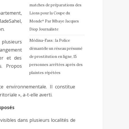
matches de préparations des
artement,
Lions pour la Coupe du
adeSahel,
Monde* Par Mbaye Jacques
on.
Diop Journaliste
Médina-Fass : la Police
s plusieurs
démantèle un réseau présumé
hangement
de prostitution en ligne, 15
er et des
personnes arrêtées après des
s. Propos
plaintes répétées
 environnementale. Il constitue
riale », a-t-elle averti.
xposés
isibles dans plusieurs localités de