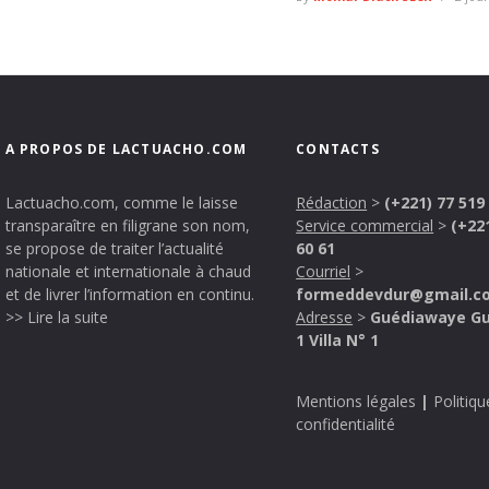
A PROPOS DE LACTUACHO.COM
CONTACTS
Lactuacho.com, comme le laisse
Rédaction
>
(+221) 77 519
transparaître en filigrane son nom,
Service commercial
>
(+22
se propose de traiter l’actualité
60 61
nationale et internationale à chaud
Courriel
>
et de livrer l’information en continu.
formeddevdur@gmail.c
>> Lire la suite
Adresse
>
Guédiawaye G
1 Villa N° 1
Mentions légales
|
Politiqu
confidentialité