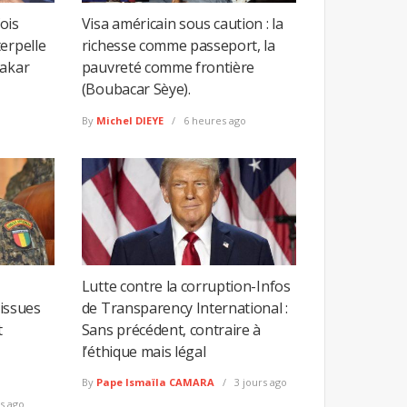
fois
Visa américain sous caution : la
erpelle
richesse comme passeport, la
Dakar
pauvreté comme frontière
(Boubacar Sèye).
By
Michel DIEYE
6 heures ago
Lutte contre la corruption-Infos
 issues
de Transparency International :
t
Sans précédent, contraire à
l’éthique mais légal
By
Pape Ismaïla CAMARA
3 jours ago
s ago