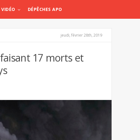
VIDÉO
DÉPÊCHES APO
jeudi, février 28th, 2019
faisant 17 morts et
ys