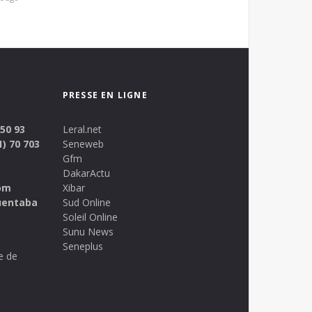
PRESSE EN LIGNE
 50 93
Leral.net
1) 70 703
Seneweb
Gfm
DakarActu
om
Xibar
uentaba
Sud Online
Soleil Online
Sunu News
Seneplus
e de