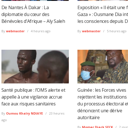
De Nantes À Dakar : La
Exposition « Il était une 
diplomatie du cœur des
Gaza » : Ousmane Dia int
Bénévoles d’Afrique – Aly Saleh
les consciences depuis 
By
webmaster
4 heures ago
By
webmaster
5 heures ago
Santé publique : l’OMS alerte et
Guinée : les Forces vives
appelle à une vigilance accrue
rejettent les institutions
face aux risques sanitaires
du processus électoral e
dénoncent une dérive
By
Oumou Khaïry NDIAYE
23 heures
autoritaire
ago
By
Momar Diack SECK
2 jour