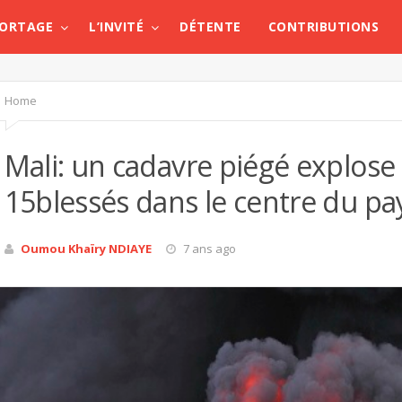
PORTAGE
L’INVITÉ
DÉTENTE
CONTRIBUTIONS
Home
Mali: un cadavre piégé explose 
15blessés dans le centre du pa
Oumou Khaïry NDIAYE
7 ans ago