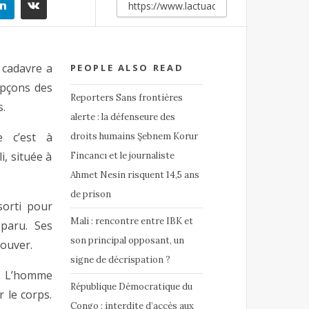
 cadavre a
PEOPLE ALSO READ
upçons des
Reporters Sans frontières
.
alerte : la défenseure des
e c’est à
droits humains Şebnem Korur
, située à
Fincancı et le journaliste
Ahmet Nesin risquent 14,5 ans
de prison
orti pour
Mali : rencontre entre IBK et
paru. Ses
son principal opposant, un
rouver.
signe de décrispation ?
s. L’homme
République Démocratique du
 le corps.
Congo : interdite d’accès aux