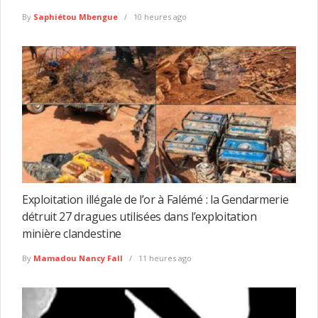
By
Saphiétou Mbengue
10 heures ago
Exploitation illégale de l’or à Falémé : la Gendarmerie
détruit 27 dragues utilisées dans l’exploitation
minière clandestine
By
Mamadou Nancy Fall
11 heures ago