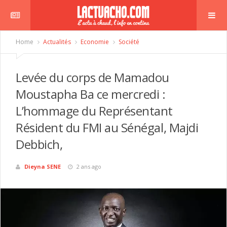
Home
Actualités
Economie
Société
Levée du corps de Mamadou
Moustapha Ba ce mercredi :
L’hommage du Représentant
Résident du FMI au Sénégal, Majdi
Debbich,
Dieyna SENE
2 ans ago