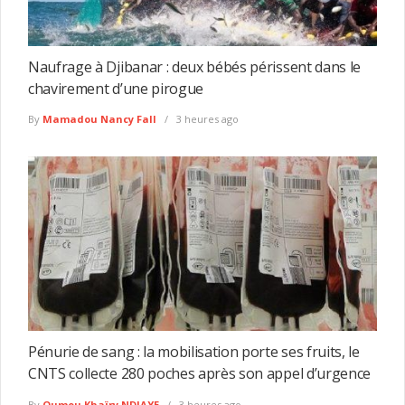
Naufrage à Djibanar : deux bébés périssent dans le
chavirement d’une pirogue
By
Mamadou Nancy Fall
3 heures ago
Pénurie de sang : la mobilisation porte ses fruits, le
CNTS collecte 280 poches après son appel d’urgence
By
Oumou Khaïry NDIAYE
3 heures ago