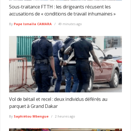
Sous-traitance FTTH : les dirigeants récusent les
accusations de « conditions de travail inhumaines »
By
Pape Ismaïla CAMARA
49 minutes ago
Vol de bétail et recel : deux individus déférés au
parquet à Grand Dakar
By
Saphiétou Mbengue
2 heures ago