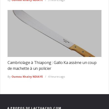
Cambriolage à Thiapong : Gallo Ka assène un coup
de machette à un policier
By
Oumou Khaïry NDIAYE
4 heures ago
A PROPOS DE LACTUACHO.COM