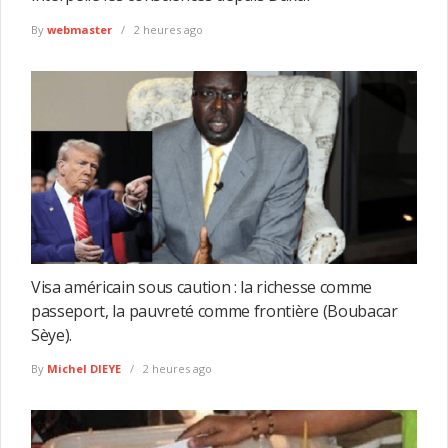
By
webmaster
2 heures ago
Visa américain sous caution : la richesse comme
passeport, la pauvreté comme frontière (Boubacar
Sèye).
By
Michel DIEYE
2 heures ago