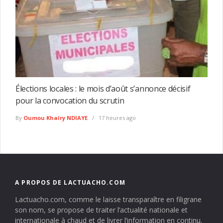
Élections locales : le mois d’août s’annonce décisif
pour la convocation du scrutin
By
Oumou Khaïry NDIAYE
17 heures ago
A PROPOS DE LACTUACHO.COM
Lactuacho.com, comme le laisse transparaître en filigrane
son nom, se propose de traiter l’actualité nationale et
internationale à chaud et de livrer l’information en continu.