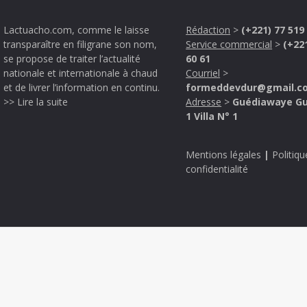
Lactuacho.com, comme le laisse
Rédaction
>
(+221) 77 519
transparaître en filigrane son nom,
Service commercial
>
(+22
se propose de traiter l’actualité
60 61
nationale et internationale à chaud
Courriel
>
et de livrer l’information en continu.
formeddevdur@gmail.c
>> Lire la suite
Adresse
>
Guédiawaye G
1 Villa N° 1
Mentions légales
|
Politiqu
confidentialité