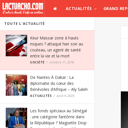
ACTUALITÉS
GRAND RE
TOUTE L'ACTUALITÉ
Keur Massar zone à hauts
risques ? attaqué hier soir au
couteau, un agent de santé
entre la vie et la mort
SOCIÉTÉ
octobre 11, 2018
De Nantes À Dakar : La
diplomatie du cœur des
Bénévoles d’Afrique – Aly Saleh
ACTUALITÉS
août 6, 2026
Les fonds spéciaux au Sénégal
: une catégorie fantôme dans
la République ? Maguette Diop