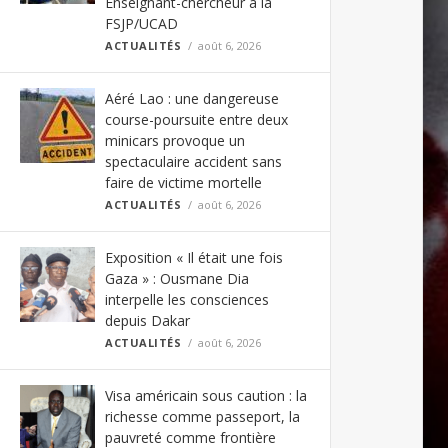
Enseignant-chercheur à la
FSJP/UCAD
ACTUALITÉS
août 6, 2026
Aéré Lao : une dangereuse
course-poursuite entre deux
minicars provoque un
spectaculaire accident sans
faire de victime mortelle
ACTUALITÉS
août 6, 2026
Exposition « Il était une fois
Gaza » : Ousmane Dia
interpelle les consciences
depuis Dakar
ACTUALITÉS
août 6, 2026
Visa américain sous caution : la
richesse comme passeport, la
pauvreté comme frontière