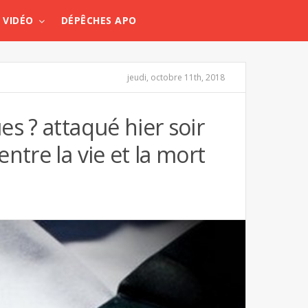
VIDÉO
DÉPÊCHES APO
jeudi, octobre 11th, 2018
s ? attaqué hier soir
ntre la vie et la mort