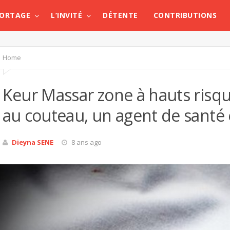
PORTAGE
L’INVITÉ
DÉTENTE
CONTRIBUTIONS
Home
Keur Massar zone à hauts risque
au couteau, un agent de santé e
Dieyna SENE
8 ans ago