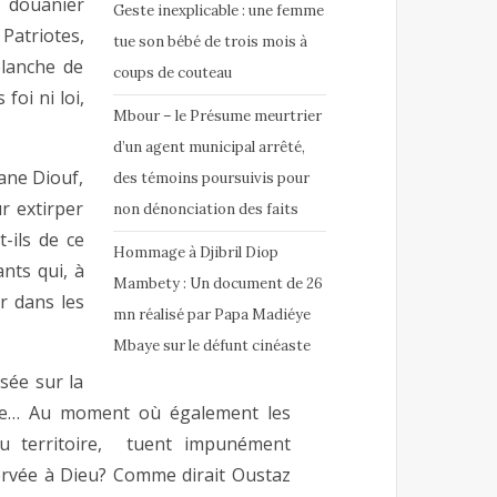
e douanier
Geste inexplicable : une femme
Patriotes,
tue son bébé de trois mois à
blanche de
coups de couteau
foi ni loi,
Mbour – le Présume meurtrier
d’un agent municipal arrêté,
ane Diouf,
des témoins poursuivis pour
r extirper
non dénonciation des faits
-ils de ce
Hommage à Djibril Diop
nts qui, à
Mambety : Un document de 26
r dans les
mn réalisé par Papa Madiéye
Mbaye sur le défunt cinéaste
sée sur la
ille… Au moment où également les
 du territoire, tuent impunément
servée à Dieu? Comme dirait Oustaz