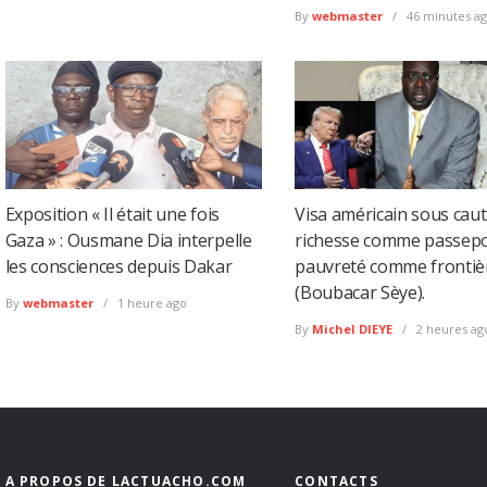
By
webmaster
46 minutes a
Exposition « Il était une fois
Visa américain sous cauti
Gaza » : Ousmane Dia interpelle
richesse comme passepor
les consciences depuis Dakar
pauvreté comme frontiè
(Boubacar Sèye).
By
webmaster
1 heure ago
By
Michel DIEYE
2 heures ag
A PROPOS DE LACTUACHO.COM
CONTACTS