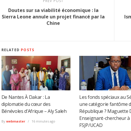
PREV POST
Doutes sur sa viabilité économique : la
Sierra Leone annule un projet financé par la
Is
Chine
RELATED
POSTS
De Nantes À Dakar : La
Les fonds spéciaux au Sé
diplomatie du cœur des
une catégorie fantôme d
Bénévoles d’Afrique – Aly Saleh
République ? Maguette 
Enseignant-chercheur à 
By
webmaster
16 minutes ago
FSJP/UCAD