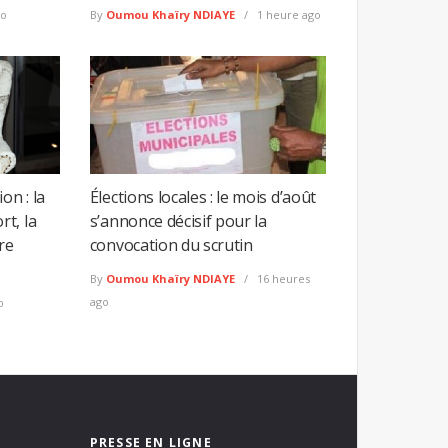
go
By
Oumou Khaïry NDIAYE
1 heure ago
on : la
Élections locales : le mois d’août
t, la
s’annonce décisif pour la
re
convocation du scrutin
By
Oumou Khaïry NDIAYE
16 heures
ago
o
PRESSE EN LIGNE