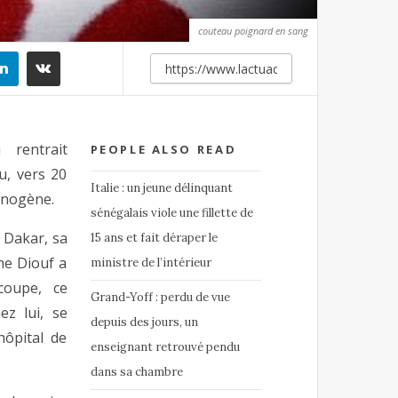
couteau poignard en sang
rentrait
PEOPLE ALSO READ
u, vers 20
Italie : un jeune délinquant
inogène.
sénégalais viole une fillette de
 Dakar, sa
15 ans et fait déraper le
e Diouf a
ministre de l’intérieur
coupe, ce
Grand-Yoff : perdu de vue
ez lui, se
depuis des jours, un
hôpital de
enseignant retrouvé pendu
dans sa chambre