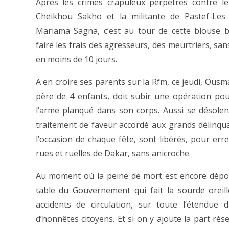
Après les crimes crapuleux perpétrés contre l
Cheikhou Sakho et la militante de Pastef-Les 
Mariama Sagna, c’est au tour de cette blouse 
faire les frais des agresseurs, des meurtriers, sans 
en moins de 10 jours.
A en croire ses parents sur la Rfm, ce jeudi, Ousm
père de 4 enfants, doit subir une opération pou
l’arme planqué dans son corps. Aussi se désolent
traitement de faveur accordé aux grands délinqua
l’occasion de chaque fête, sont libérés, pour erre
rues et ruelles de Dakar, sans anicroche.
Au moment où la peine de mort est encore dépo
table du Gouvernement qui fait la sourde ore
accidents de circulation, sur toute l’étendue
d’honnêtes citoyens. Et si on y ajoute la part ré