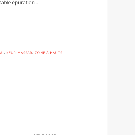
itable épuration…
AU
,
KEUR MASSAR
,
ZONE À HAUTS