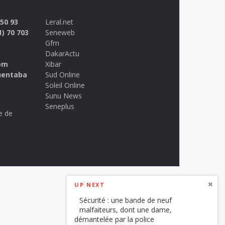
 50 93
Leral.net
1) 70 703
Seneweb
Gfm
DakarActu
om
Xibar
uentaba
Sud Online
Soleil Online
Sunu News
Seneplus
e de
UP NEXT
Sécurité : une bande de neuf
malfaiteurs, dont une dame,
démantelée par la police