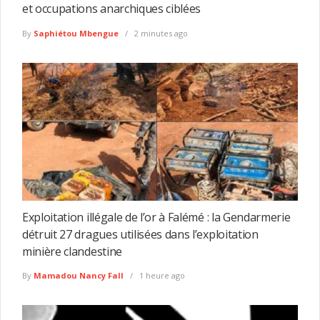
et occupations anarchiques ciblées
By
Saphiétou Mbengue
2 minutes ago
Exploitation illégale de l’or à Falémé : la Gendarmerie
détruit 27 dragues utilisées dans l’exploitation
minière clandestine
By
Mamadou Nancy Fall
1 heure ago