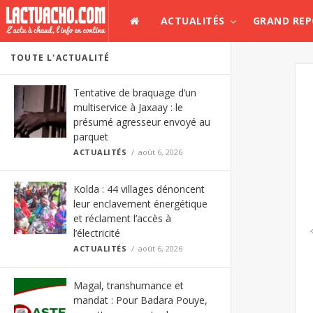
ACTUALITÉS
GRAND RE
TOUTE L'ACTUALITÉ
Tentative de braquage d’un
multiservice à Jaxaay : le
présumé agresseur envoyé au
parquet
ACTUALITÉS
août 6, 2026
Kolda : 44 villages dénoncent
leur enclavement énergétique
et réclament l’accès à
l’électricité
ACTUALITÉS
août 6, 2026
Magal, transhumance et
mandat : Pour Badara Pouye,