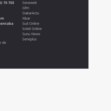
1) 70 703
Seneweb
Gfm
DakarActu
om
Xibar
uentaba
Sud Online
Soleil Online
Sunu News
Seneplus
e de