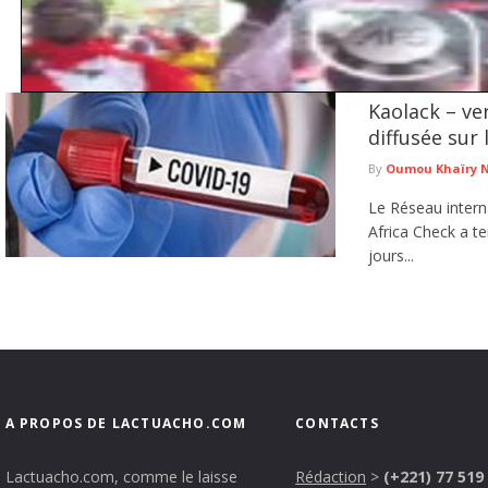
Kaolack – ve
Kolda : 44 villages dénoncent leur enclavement énergétique et r
diffusée sur
Le cri de détresse des populations de plusieurs villages situés sur l’axe Sar
de ...
lire plus
By
Oumou Khaïry 
Le Réseau intern
Africa Check a te
jours...
A PROPOS DE LACTUACHO.COM
CONTACTS
Lactuacho.com, comme le laisse
Rédaction
>
(+221) 77 519