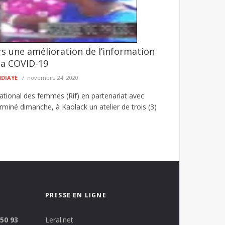
rs une amélioration de l’information
éclament l’accès à l’électricité
 la COVID-19
é Moussa Ndourou–Saré Mori, dans le département
NDIAYE
novembre 24, 2020
ational des femmes (Rif) en partenariat avec
rminé dimanche, à Kaolack un atelier de trois (3)
PRESSE EN LIGNE
 50 93
Leral.net