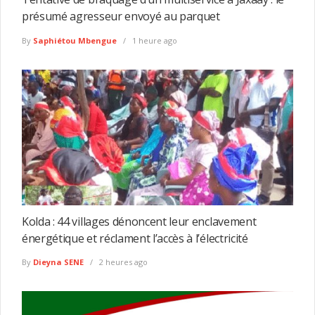
présumé agresseur envoyé au parquet
By
Saphiétou Mbengue
1 heure ago
Kolda : 44 villages dénoncent leur enclavement
énergétique et réclament l’accès à l’électricité
By
Dieyna SENE
2 heures ago