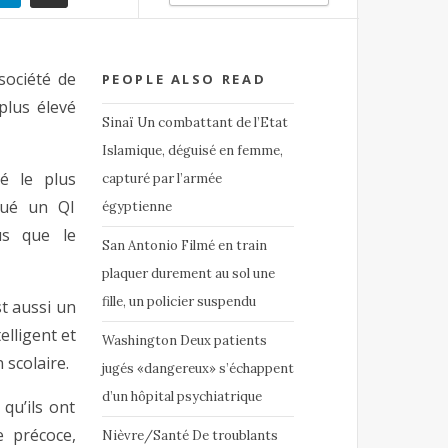
société de
PEOPLE ALSO READ
plus élevé
Sinaï Un combattant de l’Etat
Islamique, déguisé en femme,
é le plus
capturé par l’armée
rqué un QI
égyptienne
us que le
San Antonio Filmé en train
plaquer durement au sol une
fille, un policier suspendu
t aussi un
elligent et
Washington Deux patients
 scolaire.
jugés «dangereux» s’échappent
d’un hôpital psychiatrique
qu’ils ont
e précoce,
Nièvre/Santé De troublants