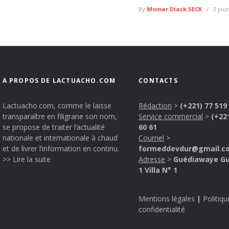
By
Momar Diack SECK
3 jour
A PROPOS DE LACTUACHO.COM
CONTACTS
Lactuacho.com, comme le laisse
Rédaction
>
(+221) 77 519
transparaître en filigrane son nom,
Service commercial
>
(+22
se propose de traiter l’actualité
60 61
nationale et internationale à chaud
Courriel
>
et de livrer l’information en continu.
formeddevdur@gmail.c
>> Lire la suite
Adresse
>
Guédiawaye G
1 Villa N° 1
Mentions légales
|
Politiqu
confidentialité