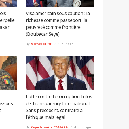
fois
Visa américain sous caution : la
erpelle
richesse comme passeport, la
Dakar
pauvreté comme frontière
(Boubacar Sèye).
By
Michel DIEYE
1 jour ago
Lutte contre la corruption-Infos
 issues
de Transparency International :
t
Sans précédent, contraire à
l’éthique mais légal
By
Pape Ismaïla CAMARA
4 jours ago