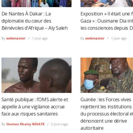
De Nantes À Dakar : La
Exposition « Il était une 
diplomatie du cœur des
Gaza » : Ousmane Dia int
Bénévoles d’Afrique – Aly Saleh
les consciences depuis 
By
webmaster
1 jour ago
By
webmaster
1 jour ago
Santé publique : l’OMS alerte et
Guinée : les Forces vives
appelle à une vigilance accrue
rejettent les institutions
face aux risques sanitaires
du processus électoral e
dénoncent une dérive
By
Oumou Khaïry NDIAYE
2 jours ago
autoritaire