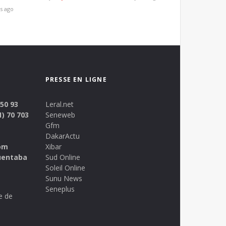
s ago
PRESSE EN LIGNE
 50 93
Leral.net
1) 70 703
Seneweb
Gfm
DakarActu
om
Xibar
uentaba
Sud Online
Soleil Online
Sunu News
Seneplus
e de