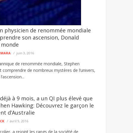
 physicien de renommée mondiale
 Pastef pour rejoindre Kiiraay-Les
prendre son ascension, Donald
assar. Après celui de l'ancienne ministre de la ...
n monde
CAMARA
juin 3, 2016
itannique de renommée mondiale, Stephen
t comprendre de nombreux mystères de l’univers,
l’ascension...
 déjà à 9 mois, a un QI plus élevé que
phen Hawking: Découvrez le garçon le
ent d’Australie
ECK
avril 9, 2016
olier, a rejoint les rangs de la société de