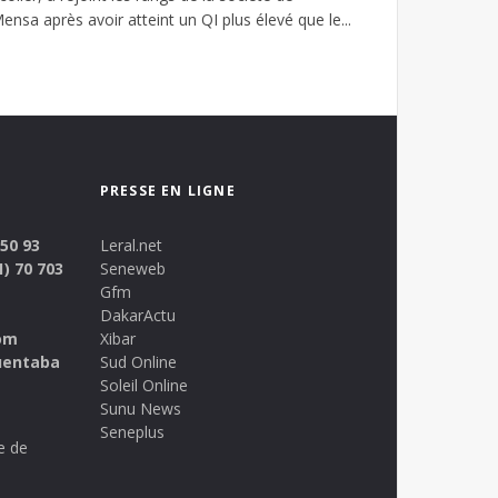
sa après avoir atteint un QI plus élevé que le...
PRESSE EN LIGNE
 50 93
Leral.net
1) 70 703
Seneweb
Gfm
DakarActu
om
Xibar
uentaba
Sud Online
Soleil Online
Sunu News
Seneplus
e de