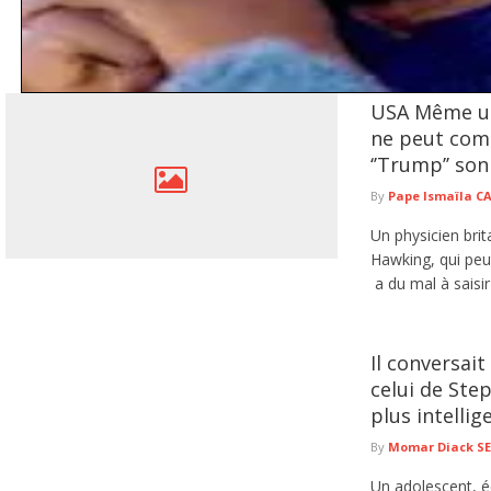
USA Même un
Keur Massar : Après Marie Angélique Diouf, Aminata Sow quitte
Patriotes républicains
ne peut com
Le parti Pastef continue d'enregistrer des départs dans le département de Keur M
‘’Trump’’ so
lire plus
By
Pape Ismaïla 
Un physicien br
Hawking, qui peu
a du mal à saisir 
Il conversait
celui de Ste
plus intellig
By
Momar Diack S
Un adolescent, éc