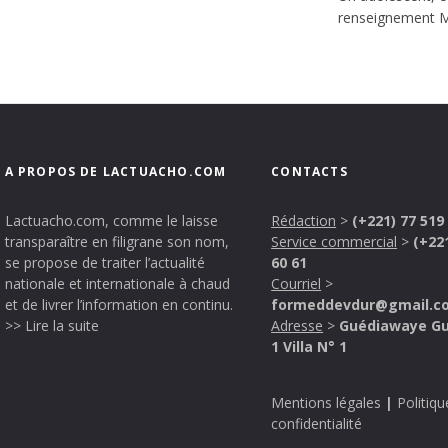
renseignement Men
A PROPOS DE LACTUACHO.COM
CONTACTS
Lactuacho.com, comme le laisse
Rédaction
>
(+221) 77 519
transparaître en filigrane son nom,
Service commercial
>
(+22
se propose de traiter l’actualité
60 61
nationale et internationale à chaud
Courriel
>
et de livrer l’information en continu.
formeddevdur@gmail.c
>> Lire la suite
Adresse
>
Guédiawaye G
1 Villa N° 1
Mentions légales
|
Politiqu
confidentialité