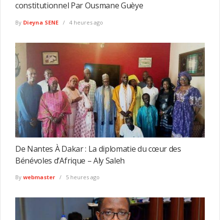
constitutionnel Par Ousmane Guèye
By
Dieyna SENE
4 heures ago
De Nantes À Dakar : La diplomatie du cœur des
Bénévoles d’Afrique – Aly Saleh
By
webmaster
5 heures ago