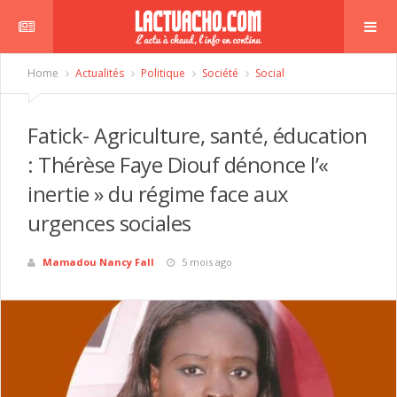
Home
Actualités
Politique
Société
Social
Fatick- Agriculture, santé, éducation
: Thérèse Faye Diouf dénonce l’«
inertie » du régime face aux
urgences sociales
Mamadou Nancy Fall
5 mois ago