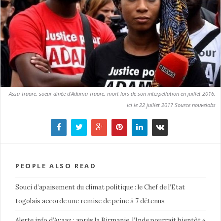
Assa Traore, soeur aînée d’Adama Traore, mort lors de son interpellation en juillet 2016.
Ici le 22 juillet 2017 Source nouvelobs
PEOPLE ALSO READ
Souci d’apaisement du climat politique : le Chef de l’Etat
togolais accorde une remise de peine à 7 détenus
Alerte info d’Avaaz : après la Birmanie, l’Inde pourrait bientôt «