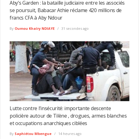
Aby’s Garden : la bataille judiciaire entre les associés
se poursuit, Babacar Athie réclame 420 millions de
francs CFA à Aby Ndour
By
Oumou Khaïry NDIAYE
31 secondes ago
Lutte contre l’insécurité: importante descente
policière autour de Tilène , drogues, armes blanches
et occupations anarchiques ciblées
By
Saphiétou Mbengue
14 heures ago