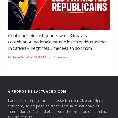
Conflit au sein de la jeunesse de Kiiraay : la
coordination nationale hausse le ton et dénonce des
initiatives « illégitimes » menées en son nom
By
Pape Ismaïla CAMARA
13 heures ago
A PROPOS DE LACTUACHO.COM
Lactuacho.com, comme le laisse transparaître en filigrane
son nom, se propose de traiter l’actualité nationale et
internationale à chaud et de livrer l’information en continu.
>> Lire la suite