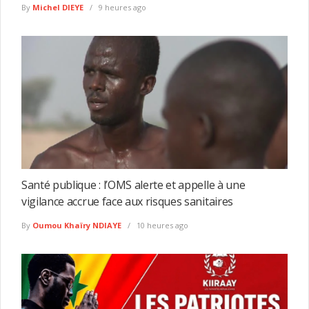
By
Michel DIEYE
9 heures ago
Santé publique : l’OMS alerte et appelle à une
vigilance accrue face aux risques sanitaires
By
Oumou Khaïry NDIAYE
10 heures ago