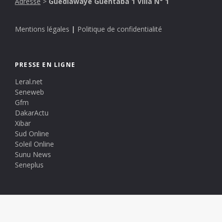
Adresse
>
Guédiawaye Guentaba 1 Villa N° 1
Mentions légales
|
Politique de confidentialité
PRESSE EN LIGNE
Leral.net
Seneweb
Gfm
DakarActu
Xibar
Sud Online
Soleil Online
Sunu News
Seneplus