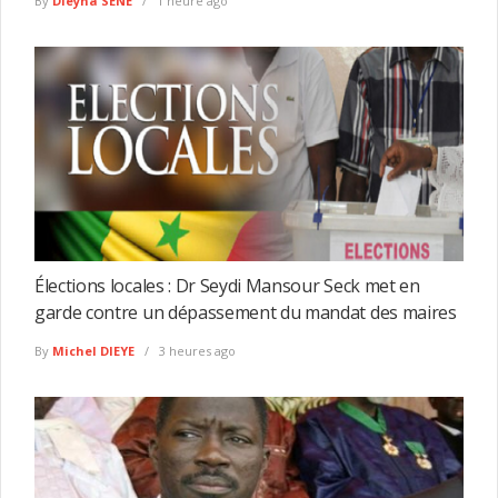
By
Dieyna SENE
1 heure ago
Élections locales : Dr Seydi Mansour Seck met en
garde contre un dépassement du mandat des maires
By
Michel DIEYE
3 heures ago