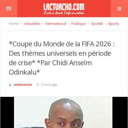
Home
Actualités
International
Politique
Société
Sports
*Coupe du Monde de la FIFA 2026 :
Des thèmes universels en période
de crise* *Par Chidi Anselm
Odinkalu*
webmaster
2 mois ago