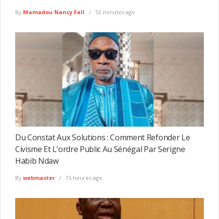
By
Mamadou Nancy Fall
53 minutes ago
Du Constat Aux Solutions : Comment Refonder Le
Civisme Et L’ordre Public Au Sénégal Par Serigne
Habib Ndaw
By
webmaster
15 heures ago