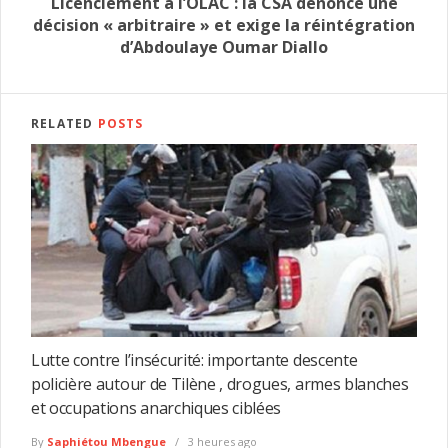
Licenciement à l’OLAC : la CSA dénonce une
décision « arbitraire » et exige la réintégration
d’Abdoulaye Oumar Diallo
RELATED
POSTS
Lutte contre l’insécurité: importante descente
policière autour de Tilène , drogues, armes blanches
et occupations anarchiques ciblées
By
Saphiétou Mbengue
3 heures ago