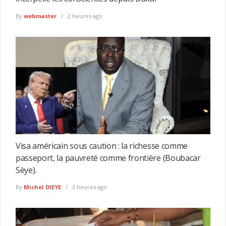
By
webmaster
2 heures ago
Visa américain sous caution : la richesse comme
passeport, la pauvreté comme frontière (Boubacar
Sèye).
By
Michel DIEYE
3 heures ago