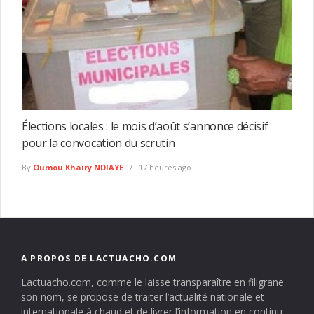
Élections locales : le mois d’août s’annonce décisif
pour la convocation du scrutin
By
Oumou Khaïry NDIAYE
17 heures ago
A PROPOS DE LACTUACHO.COM
Lactuacho.com, comme le laisse transparaître en filigrane
son nom, se propose de traiter l’actualité nationale et
internationale à chaud et de livrer l’information en continu.