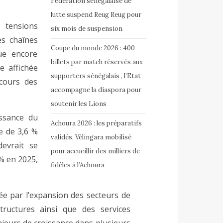
Fédération sénégalaise de
lutte suspend Reug Reug pour
tensions
six mois de suspension
es chaînes
Coupe du monde 2026 : 400
ue encore
billets par match réservés aux
e affichée
supporters sénégalais , l’Etat
cours des
accompagne la diaspora pour
soutenir les Lions
issance du
Achoura 2026 : les préparatifs
e de 3,6 %
validés, Vélingara mobilisé
evrait se
pour accueillir des milliers de
% en 2025,
fidèles à l’Achoura
ée par l’expansion des secteurs de
astructures ainsi que des services