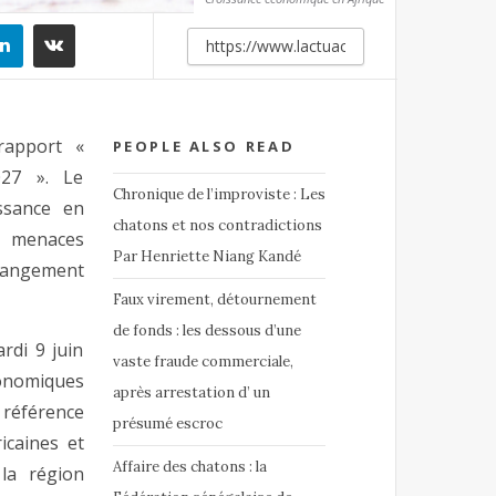
rapport «
PEOPLE ALSO READ
027 ». Le
Chronique de l’improviste : Les
ssance en
chatons et nos contradictions
s menaces
Par Henriette Niang Kandé
changement
Faux virement, détournement
de fonds : les dessous d’une
rdi 9 juin
vaste fraude commerciale,
onomiques
après arrestation d’ un
 référence
présumé escroc
icaines et
Affaire des chatons : la
la région