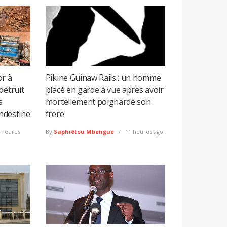
or à
Pikine Guinaw Rails : un homme
détruit
placé en garde à vue après avoir
s
mortellement poignardé son
andestine
frère
 heures
By
Saphiétou Mbengue
11 heures ago