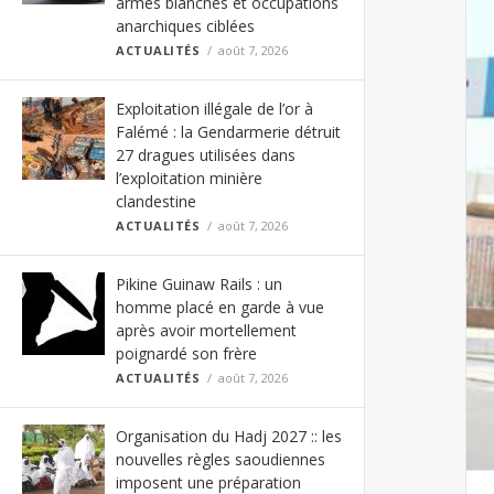
armes blanches et occupations
anarchiques ciblées
ACTUALITÉS
août 7, 2026
Exploitation illégale de l’or à
Falémé : la Gendarmerie détruit
27 dragues utilisées dans
l’exploitation minière
clandestine
ACTUALITÉS
août 7, 2026
Pikine Guinaw Rails : un
homme placé en garde à vue
après avoir mortellement
poignardé son frère
ACTUALITÉS
août 7, 2026
Organisation du Hadj 2027 :: les
nouvelles règles saoudiennes
imposent une préparation