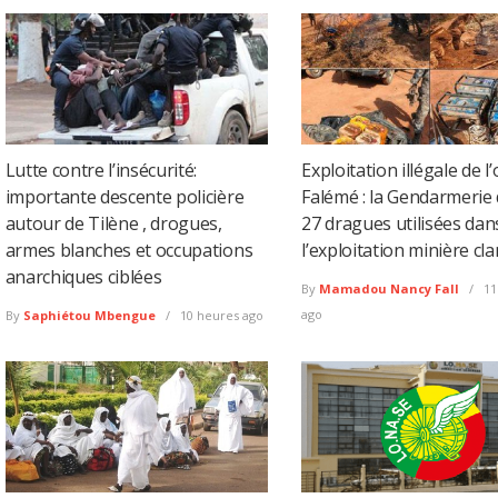
Lutte contre l’insécurité:
Exploitation illégale de l’
importante descente policière
Falémé : la Gendarmerie 
autour de Tilène , drogues,
27 dragues utilisées dan
armes blanches et occupations
l’exploitation minière cl
anarchiques ciblées
By
Mamadou Nancy Fall
11
ago
By
Saphiétou Mbengue
10 heures ago