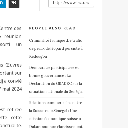
Centre des
PEOPLE ALSO READ
e réunion
Criminalité faunique :Le trafic
sorti un
de peaux de léopard persiste à
Kédougou
des Œuvres
Démocratie participative et
portant sur
bonne gouvernance : La
dj a convié
Déclaration du GRADEC sur la
7 mai 2024
situation nationale du Sénégal
Relations commerciales entre
est retirée
la Suisse et le Sénégal : Une
tte cette
mission économique suisse à
ctualité.
Dakar pour son élargissement