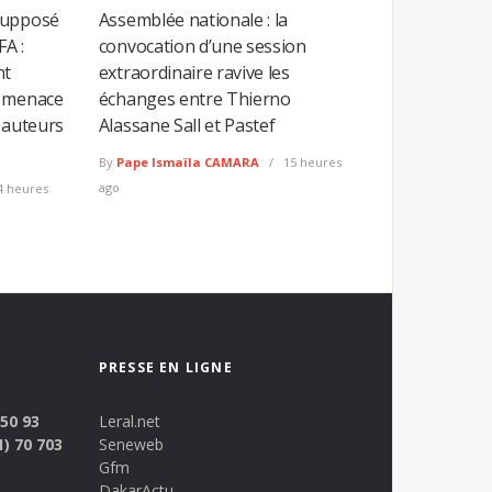
supposé
Assemblée nationale : la
FA :
convocation d’une session
nt
extraordinaire ravive les
e menace
échanges entre Thierno
 auteurs
Alassane Sall et Pastef
By
Pape Ismaïla CAMARA
15 heures
ago
4 heures
PRESSE EN LIGNE
 50 93
Leral.net
1) 70 703
Seneweb
Gfm
DakarActu