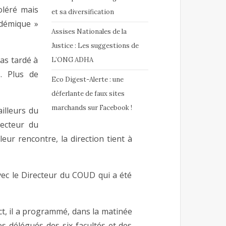
oléré mais
et sa diversification
adémique »
Assises Nationales de la
Justice : Les suggestions de
as tardé à
L’ONG ADHA
s. Plus de
Eco Digest-Alerte : une
déferlante de faux sites
marchands sur Facebook !
illeurs du
ecteur du
eur rencontre, la direction tient à
avec le Directeur du COUD qui a été
ct, il a programmé, dans la matinée
es délégués des six facultés et des