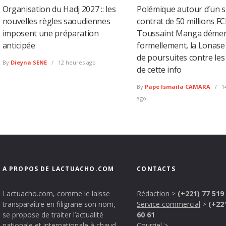
Organisation du Hadj 2027 :: les
Polémique autour d’un 
nouvelles règles saoudiennes
contrat de 50 millions FC
imposent une préparation
Toussaint Manga déme
anticipée
formellement, la Lonas
de poursuites contre les
By
Dieyna SENE
12 heures ago
de cette info
By
Pape Ismaïla CAMARA
1
ago
A PROPOS DE LACTUACHO.COM
CONTACTS
Lactuacho.com, comme le laisse
Rédaction
>
(+221) 77 519
transparaître en filigrane son nom,
Service commercial
>
(+22
se propose de traiter l’actualité
60 61
nationale et internationale à chaud
Courriel
>