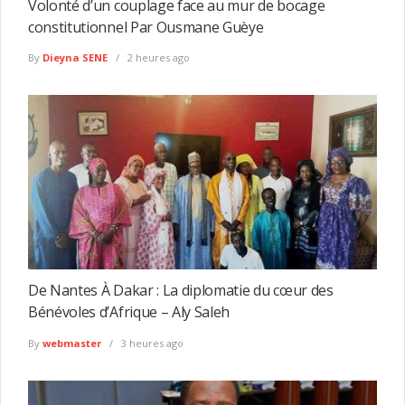
Volonté d’un couplage face au mur de bocage
constitutionnel Par Ousmane Guèye
By
Dieyna SENE
2 heures ago
De Nantes À Dakar : La diplomatie du cœur des
Bénévoles d’Afrique – Aly Saleh
By
webmaster
3 heures ago