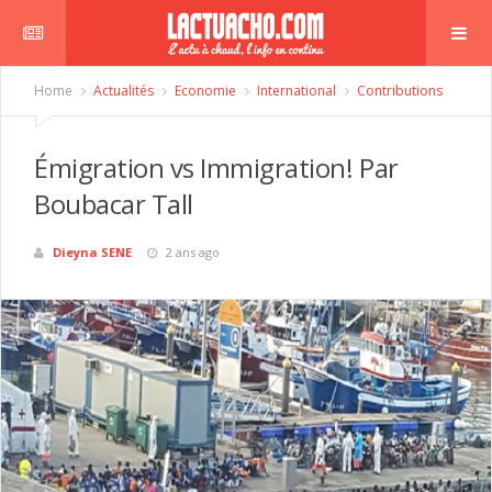
Home
Actualités
Economie
International
Contributions
Émigration vs Immigration! Par
Boubacar Tall
Dieyna SENE
2 ans ago