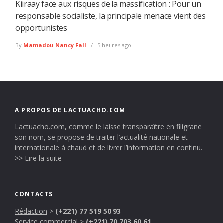
Kiiraay face aux risques de la massification : Pour un
responsable socialiste, la principale menace vient des
opportunistes
By
Mamadou Nancy Fall
5 heures ago
A PROPOS DE LACTUACHO.COM
Lactuacho.com, comme le laisse transparaître en filigrane
son nom, se propose de traiter l’actualité nationale et
internationale à chaud et de livrer l’information en continu.
>> Lire la suite
CONTACTS
Rédaction
>
(+221) 77 519 50 93
Service commercial
>
(+221) 70 703 60 61