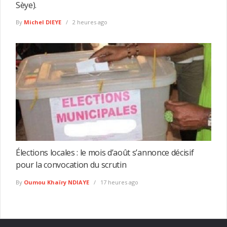
Sèye).
By
Michel DIEYE
2 heures ago
Élections locales : le mois d’août s’annonce décisif
pour la convocation du scrutin
By
Oumou Khaïry NDIAYE
17 heures ago