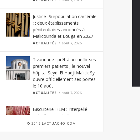
Justice- Surpopulation carcérale
: : deux établissements
pénitentiaires annoncés à
Malicounda et Louga en 2027
ACTUALITÉS
août 7, 2026
Tivaouane : prêt à accueillir ses
premiers patients , le nouvel
hôpital Seydi El Hadji Malick Sy
ouvre officiellement ses portes
le 10 août
ACTUALITÉS
août 7, 2026
Biscuiterie-HLM : Interpellé
près d’une poubelle, un homme
arrêté pour tentative de vente
© 2015 LACTUACHO.COM
de viande impropre à la
consommation