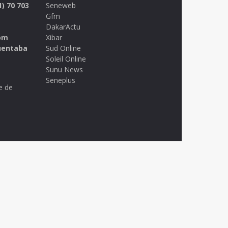
1) 70 703
Seneweb
Gfm
DakarActu
om
Xibar
uentaba
Sud Online
Soleil Online
Sunu News
Seneplus
e de