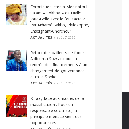
Chronique : Icare à Médinatoul
Salam – Sokhna Aïda Diallo
joue-t-elle avec le feu sacré ?
Par Ndiamé Sakho, Philosophe,
Enseignant-Chercheur
ACTUALITÉS
août 7, 2026
Retour des bailleurs de fonds :
Aldiouma Sow attribue la
rentrée des financements à un
changement de gouvernance
et raille Sonko
ACTUALITÉS
août 7, 2026
Kiiraay face aux risques de la
massification : Pour un
responsable socialiste, la
principale menace vient des
opportunistes
ACTUALITÉS
août 7, 2026