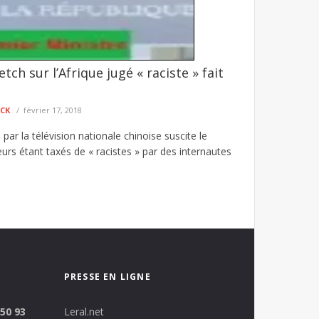
etch sur l’Afrique jugé « raciste » fait
 de 7,2 milliards FCFA et une série de
ion interministérielle consacrée à la sécurité ...
ECK
février 17, 2018
 par la télévision nationale chinoise suscite le
urs étant taxés de « racistes » par des internautes
PRESSE EN LIGNE
 50 93
Leral.net