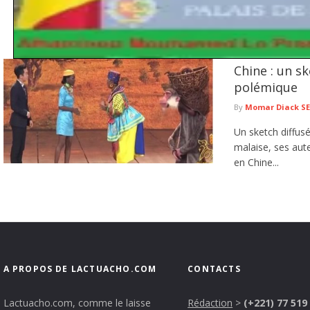
Chine : un sk
Sécurité alimentaire : le PM annonce un plan d'urgence de plus
mesures pour soutenir les populations vulnérables
polémique
Le Premier ministre Ahmadou Al Aminou Lo a présidé, jeudi 6 août 2026, une réun
By
Momar Diack S
lire plus
Un sketch diffusé
malaise, ses aute
en Chine...
A PROPOS DE LACTUACHO.COM
CONTACTS
Lactuacho.com, comme le laisse
Rédaction
>
(+221) 77 519