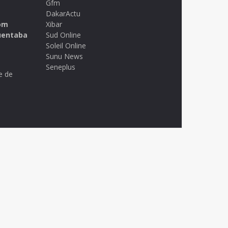
Gfm
DakarActu
om
Xibar
uentaba
Sud Online
Soleil Online
Sunu News
Seneplus
e de