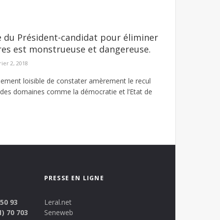
 du Président-candidat pour éliminer
res est monstrueuse et dangereuse.
rier 2, 2018
sement loisible de constater amèrement le recul
des domaines comme la démocratie et l’Etat de
PRESSE EN LIGNE
 50 93
Leral.net
1) 70 703
Seneweb