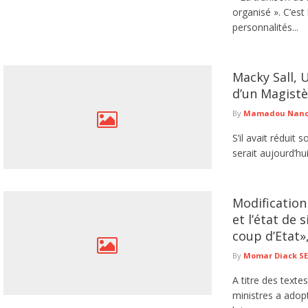
organisé ». C’est 
personnalités...
Macky Sall, 
d’un Magistè
By
Mamadou Nancy
S’il avait réduit
serait aujourd’hui
Modification 
et l’état de 
coup d’Etat»
By
Momar Diack S
A titre des textes
ministres a adop