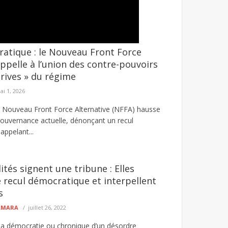
atique : le Nouveau Front Force
oir mortellement poignardé son frère
appelle à l’union des contre-pouvoirs
çonné d'avoir mortellement blessé son frère au
érives » du régime
ai 1, 2026
e Nouveau Front Force Alternative (NFFA) hausse
 gouvernance actuelle, dénonçant un recul
appelant...
ités signent une tribune : Elles
 recul démocratique et interpellent
s
CAMARA
juillet 26, 2022
 la démocratie ou chronique d’un désordre