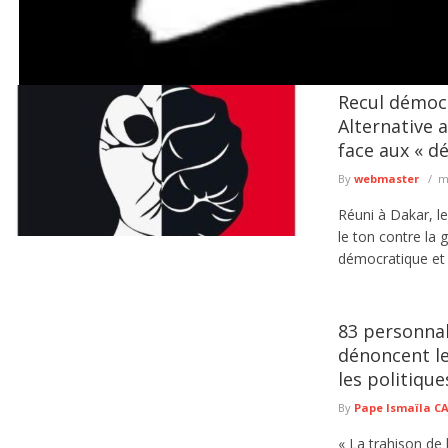
Recul démocr
Pikine Guinaw Rails : un homme placé en garde à vue après av
Alternative 
Le Commissariat d'arrondissement de Guinaw Rails a interpellé un homme soup
face aux « d
cours d'une violente ...
lire plus
By
webmaster
m
Réuni à Dakar, l
le ton contre la
démocratique et 
83 personnal
dénoncent le
les politique
By
Pape Ismaïla 
« La trahison de