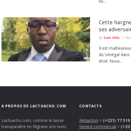
loi...
Cette hargne
ses adversai
By
Saër DIAL
fév
Il est malheureu
du Sénégal dans 
droit. Nous...
A PROPOS DE LACTUACHO.COM
CONTACTS
Lactuacho.com, comme le laisse
Rédaction
>
(+221) 77 519
transparaître en filigrane son nom,
Service commercial
>
(+22