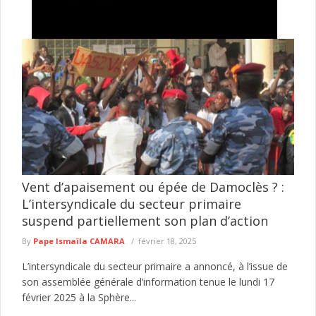
Pikine Guinaw Rails : un homme placé en garde à
vue après avoir mortellement poignardé son frère
Le Commissariat d'arrondissement de Guinaw Rails a interpellé
un homme soupçonné d'avoir mortellement blessé son frère au
cours d'une violente ...
lire plus
Vent d’apaisement ou épée de Damoclès ? :
L’intersyndicale du secteur primaire
suspend partiellement son plan d’action
By
Pape Ismaïla CAMARA
février 18, 2025
L’intersyndicale du secteur primaire a annoncé, à l’issue de
son assemblée générale d’information tenue le lundi 17
février 2025 à la Sphère...