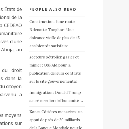
 États de
PEOPLE ALSO READ
ional de la
Construction d’une route
 la CEDEAO
Ndenatte-Tonghor : Une
umanitaire
doléance vieille de plus de 45
ives d’une
ans bientôt satisfaite
 Abuja, au
secteurs pétrolier, gazier et
minier : OXFAM pour la
 du droit
publication de leurs contrats
és dans la
sur le site gouvernemental
du citoyen
Immigration : Donald Trump ,
parvenu à
sacré merdier de l’humanité …
Zones Côtières menacées : un
des moyens
appui de près de 20 milliards
ations sur
de la Banque Mondiale pour le