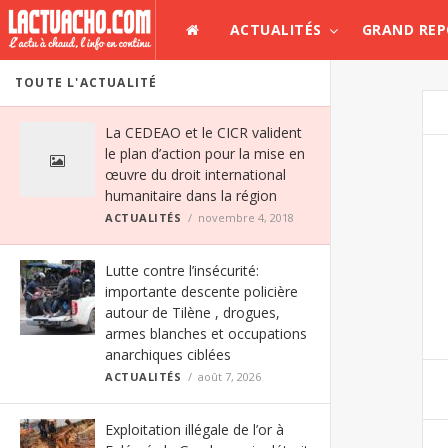
ACTUALITÉS
GRAND RE
TOUTE L'ACTUALITÉ
La CEDEAO et le CICR valident
le plan d’action pour la mise en
œuvre du droit international
humanitaire dans la région
ACTUALITÉS
novembre 4, 2018
Lutte contre l’insécurité:
importante descente policière
autour de Tilène , drogues,
armes blanches et occupations
anarchiques ciblées
ACTUALITÉS
août 7, 2026
Exploitation illégale de l’or à