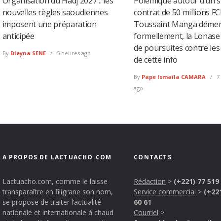
Organisation du Hadj 2027 :: les
Polémique autour d’un 
nouvelles règles saoudiennes
contrat de 50 millions FC
imposent une préparation
Toussaint Manga déme
anticipée
formellement, la Lonas
de poursuites contre les
By
Dieyna SENE
5 heures ago
de cette info
By
Pape Ismaïla CAMARA
7
ago
A PROPOS DE LACTUACHO.COM
CONTACTS
Lactuacho.com, comme le laisse
Rédaction
>
(+221) 77 519
transparaître en filigrane son nom,
Service commercial
>
(+22
se propose de traiter l’actualité
60 61
nationale et internationale à chaud
Courriel
>