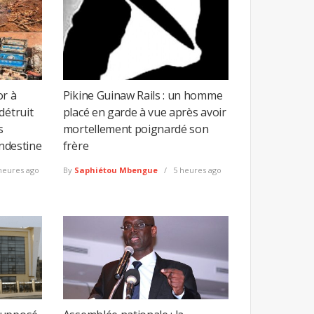
or à
Pikine Guinaw Rails : un homme
détruit
placé en garde à vue après avoir
s
mortellement poignardé son
andestine
frère
heures ago
By
Saphiétou Mbengue
5 heures ago