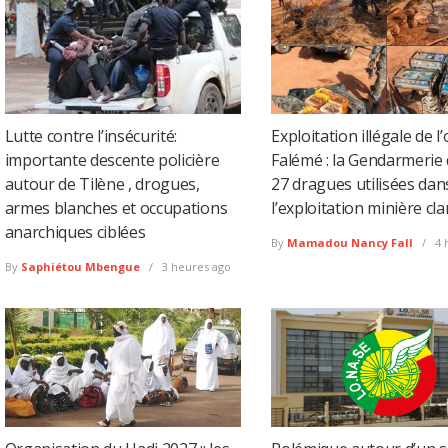
Lutte contre l’insécurité:
Exploitation illégale de l’
importante descente policière
Falémé : la Gendarmerie 
autour de Tilène , drogues,
27 dragues utilisées dan
armes blanches et occupations
l’exploitation minière cl
anarchiques ciblées
By
Mamadou Nancy Fall
4 
By
Saphiétou Mbengue
3 heures ago