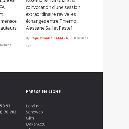
supposé
Assemblée nationale : la
FA :
convocation d’une session
nt
extraordinaire ravive les
e menace
échanges entre Thierno
 auteurs
Alassane Sall et Pastef
By
Pape Ismaïla CAMARA
8 heures
ago
 heures
PRESSE EN LIGNE
 50 93
Leral.net
1) 70 703
Seneweb
Gfm
DakarActu