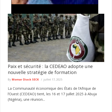
Keur Massar : Après Marie Angélique Diouf,
Aminata Sow quitte Pastef pour rejoindre Kiiraay-
Les Patriotes républicains
Le parti Pastef continue d'enregistrer des départs dans le
département de Keur Massar. Après celui de l'ancienne ministre
de la ...
lire plus
Paix et sécurité : la CEDEAO adopte une
nouvelle stratégie de formation
By
Momar Diack SECK
juillet 17, 2025
La Communauté économique des États de l’Afrique de
l’Ouest (CEDEAO) tient, les 16 et 17 juillet 2025 à Abuja
(Nigéria), une réunion...