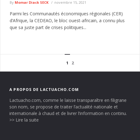
By
Momar Diack SECK
novembre 15, 2021
Parmi les Communautés économiques régionales (CER)
d’Afrique, la CEDEAO, le bloc ouest-africain, a connu plus
que sa juste part de crises politiques...
1
2
A PROPOS DE LACTUACHO.COM
Lactuacho.com, comme le laisse transparaître en filigrane
son nom, se propose de traiter l’actualité nationale et
internationale à chaud et de livrer l’information en continu.
>> Lire la suite