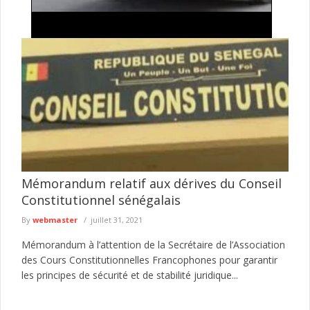
Lutte contre l'insécurité: importante descente
policière autour de Tilène , drogues, armes
blanches et occupations anarchiques ciblées
Le Commissariat d'arrondissement de la Médina a mené, le 4
août 2026, une vaste opération de sécurisation dans plusieurs
secteurs ...
lire plus
Mémorandum relatif aux dérives du Conseil
Constitutionnel sénégalais
By
webmaster
juillet 31, 2021
Mémorandum à l’attention de la Secrétaire de l’Association
des Cours Constitutionnelles Francophones pour garantir
les principes de sécurité et de stabilité juridique...