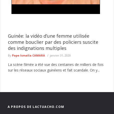
Traite de personnes et proxénétisme : une
suspecte déférée au parquet à Kédougou
L’Antenne régionale de Kédougou de la Division nationale de
lutte contre le trafic de migrants et pratiques assimilées (DNLT)
a ...
lire plus
Guinée: la vidéo d’une femme utilisée
comme bouclier par des policiers suscite
des indignations multiples
By
Pape Ismaïla CAMARA
janvier 31, 2020
La scène filmée a été vue des centaines de milliers de fois
sur les réseaux sociaux guinéens et fait scandale. On y...
A PROPOS DE LACTUACHO.COM