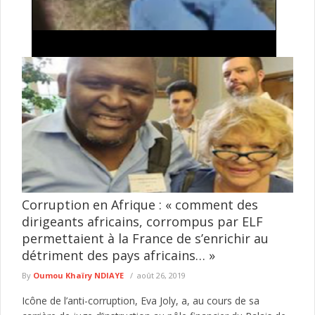
Vol de bétail à Saré-Moussa , Kolda : surpris en
train dans une concession, un homme ligoté et
lynché
Un homme soupçonné d’avoir tenté de voler du bétail dans une
concession à Saré-Moussa, dans le département de Kolda, a ...
lire plus
Corruption en Afrique : « comment des
dirigeants africains, corrompus par ELF
permettaient à la France de s’enrichir au
détriment des pays africains… »
By
Oumou Khaïry NDIAYE
août 26, 2019
Icône de l’anti-corruption, Eva Joly, a, au cours de sa