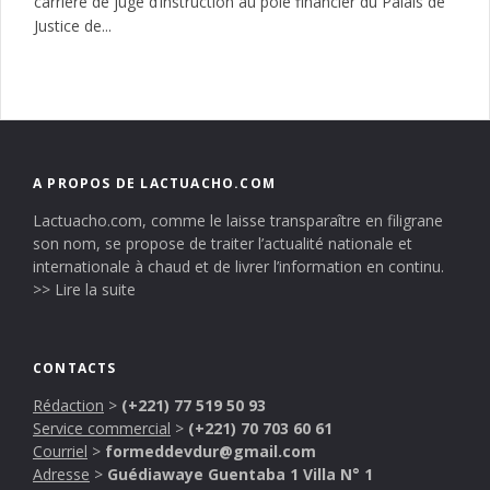
carrière de juge d’instruction au pôle financier du Palais de
Justice de...
A PROPOS DE LACTUACHO.COM
Lactuacho.com, comme le laisse transparaître en filigrane
son nom, se propose de traiter l’actualité nationale et
internationale à chaud et de livrer l’information en continu.
>> Lire la suite
CONTACTS
Rédaction
>
(+221) 77 519 50 93
Service commercial
>
(+221) 70 703 60 61
Courriel
>
formeddevdur@gmail.com
Adresse
>
Guédiawaye Guentaba 1 Villa N° 1