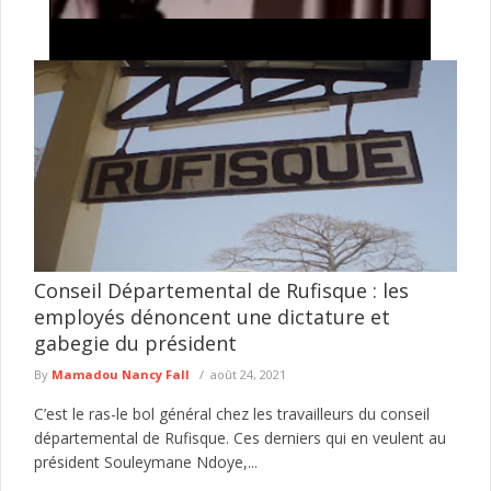
Tentative de braquage d’un multiservice à Jaxaay :
le présumé agresseur envoyé au parquet
Le Commissariat d’arrondissement de Jaxaay a annoncé le
défèrement au parquet d’un individu mis en cause dans une
affaire de ...
lire plus
Conseil Départemental de Rufisque : les
employés dénoncent une dictature et
gabegie du président
By
Mamadou Nancy Fall
août 24, 2021
C’est le ras-le bol général chez les travailleurs du conseil
départemental de Rufisque. Ces derniers qui en veulent au
président Souleymane Ndoye,...