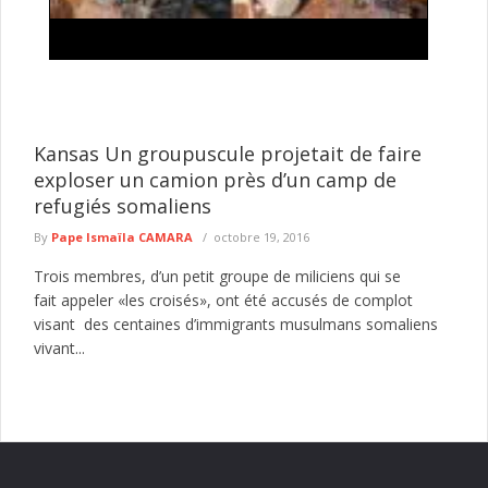
Exploitation illégale de l'or à Falémé : la
Gendarmerie détruit 27 dragues utilisées dans
l'exploitation minière clandestine
La Gendarmerie nationale poursuit ses opérations de lutte
contre l'exploitation illégale des ressources naturelles dans l'Est
Kansas Un groupuscule projetait de faire
du Sénégal. Dans le ...
lire plus
exploser un camion près d’un camp de
refugiés somaliens
By
Pape Ismaïla CAMARA
octobre 19, 2016
Trois membres, d’un petit groupe de miliciens qui se
fait appeler «les croisés», ont été accusés de complot
visant des centaines d’immigrants musulmans somaliens
vivant...