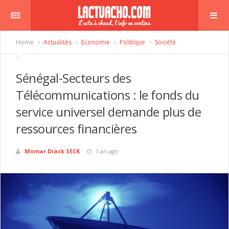
Home
Actualités
Economie
Politique
Société
Sénégal-Secteurs des
Télécommunications : le fonds du
service universel demande plus de
ressources financières
Momar Diack SECK
1 an ago