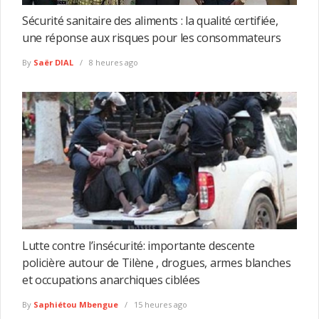
Sécurité sanitaire des aliments : la qualité certifiée,
une réponse aux risques pour les consommateurs
By
Saër DIAL
8 heures ago
Lutte contre l’insécurité: importante descente
policière autour de Tilène , drogues, armes blanches
et occupations anarchiques ciblées
By
Saphiétou Mbengue
15 heures ago