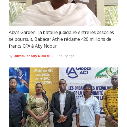
Aby’s Garden : la bataille judiciaire entre les associés
se poursuit, Babacar Athie réclame 420 millions de
francs CFA à Aby Ndour
By
Oumou Khaïry NDIAYE
1 heure ago