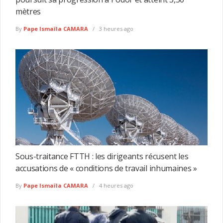
mètres
By
Pape Ismaïla CAMARA
3 heures ago
Sous-traitance FTTH : les dirigeants récusent les
accusations de « conditions de travail inhumaines »
By
Pape Ismaïla CAMARA
4 heures ago