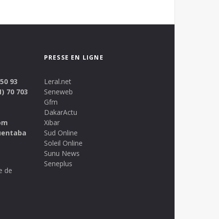
PRESSE EN LIGNE
 50 93
Leral.net
1) 70 703
Seneweb
Gfm
DakarActu
om
Xibar
uentaba
Sud Online
Soleil Online
Sunu News
Seneplus
e de