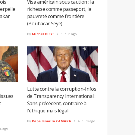
fois
Visa américain sous caution : la
erpelle
richesse comme passeport, la
Dakar
pauvreté comme frontière
(Boubacar Sèye).
By
Michel DIEYE
1 jour ago
Lutte contre la corruption-Infos
 issues
de Transparency International :
t
Sans précédent, contraire à
l’éthique mais légal
By
Pape Ismaïla CAMARA
4 jours ago
s ago