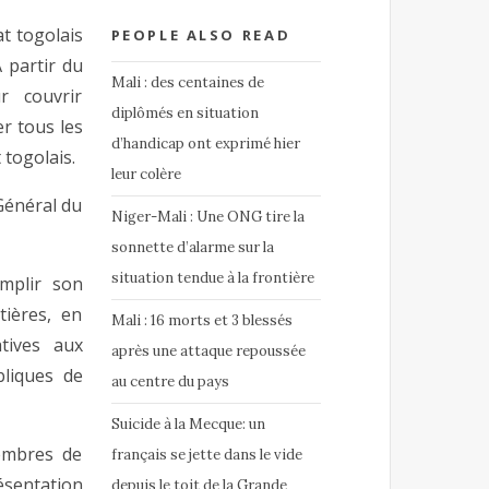
at togolais
PEOPLE ALSO READ
 partir du
Mali : des centaines de
r couvrir
diplômés en situation
er tous les
d’handicap ont exprimé hier
 togolais.
leur colère
Général du
Niger-Mali : Une ONG tire la
sonnette d’alarme sur la
situation tendue à la frontière
emplir son
tières, en
Mali : 16 morts et 3 blessés
tives aux
après une attaque repoussée
bliques de
au centre du pays
Suicide à la Mecque: un
membres de
français se jette dans le vide
ésentation
depuis le toit de la Grande