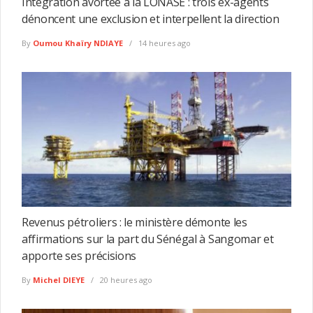
Intégration avortée à la LONASE : trois ex-agents
dénoncent une exclusion et interpellent la direction
By
Oumou Khaïry NDIAYE
14 heures ago
Revenus pétroliers : le ministère démonte les
affirmations sur la part du Sénégal à Sangomar et
apporte ses précisions
By
Michel DIEYE
20 heures ago