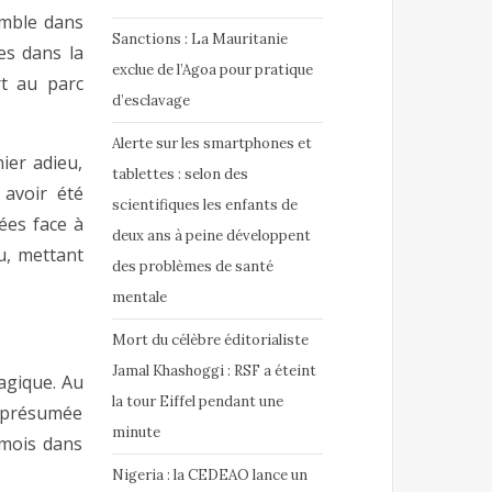
emble dans
Sanctions : La Mauritanie
es dans la
exclue de l’Agoa pour pratique
rt au parc
d’esclavage
Alerte sur les smartphones et
ier adieu,
tablettes : selon des
avoir été
scientifiques les enfants de
ées face à
deux ans à peine développent
u, mettant
des problèmes de santé
mentale
Mort du célèbre éditorialiste
Jamal Khashoggi : RSF a éteint
ragique. Au
la tour Eiffel pendant une
e présumée
minute
 mois dans
Nigeria : la CEDEAO lance un