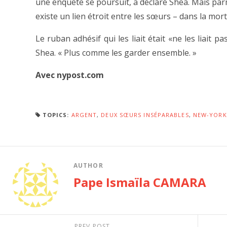
une enquête se poursuit, a déclaré Shea. Mais parmi
existe un lien étroit entre les sœurs – dans la mor
Le ruban adhésif qui les liait était «ne les liait 
Shea. « Plus comme les garder ensemble. »
Avec nypost.com
TOPICS:
ARGENT
,
DEUX SŒURS INSÉPARABLES
,
NEW-YORK
AUTHOR
Pape Ismaïla CAMARA
PREV POST