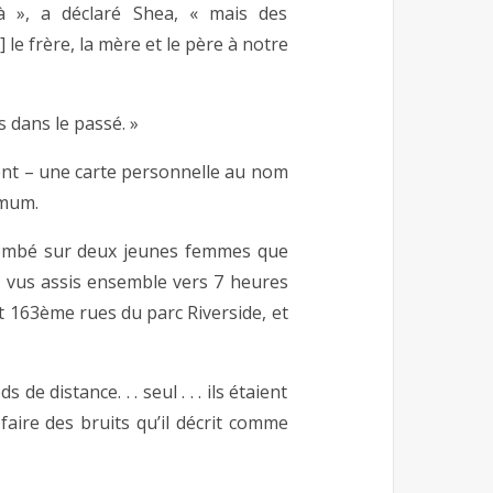
 », a déclaré Shea, « mais des
le frère, la mère et le père à notre
s dans le passé. »
saient – une carte personnelle au nom
imum.
 tombé sur deux jeunes femmes que
 a vus assis ensemble vers 7 heures
t 163ème rues du parc Riverside, et
s de distance. . . seul . . . ils étaient
t faire des bruits qu’il décrit comme