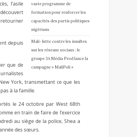
s, l’asile
vaste programme de
 découvert
formation pour renforcer les
t retourner
capacités des partis politiques
nigérians
Mali- lutte contre les insultes
ent depuis
sur les réseaux sociaux : le
groupe 3A Média Prod lance la
ider que de
campagne « MaliPoli »
urnalistes
 New York, transmettant ce que les
as à la famille.
rtés le 24 octobre par West 68th
omme en train de faire de l’exercice
dredi au siège de la police, Shea a
 année des sœurs.