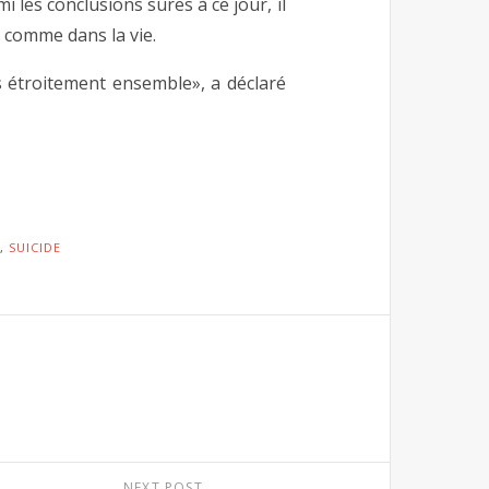
 les conclusions sûres à ce jour, il
t comme dans la vie.
pas étroitement ensemble», a déclaré
,
SUICIDE
NEXT POST