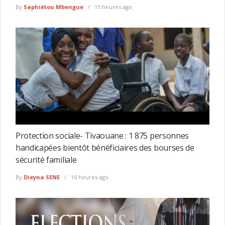
By
Saphiétou Mbengue
15 heures ago
Protection sociale- Tivaouane : 1 875 personnes
handicapées bientôt bénéficiaires des bourses de
sécurité familiale
By
Dieyna SENE
16 heures ago