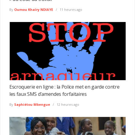
By
Oumou Khaïry NDIAYE
11 heures ago
Escroquerie en ligne : la Police met en garde contre
les faux SMS d’amendes forfaitaires
By
Saphiétou Mbengue
12 heures ago