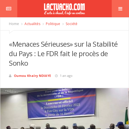
Home
Actualités
Politique
Société
«Menaces Sérieuses» sur la Stabilité
du Pays : Le FDR fait le procès de
Sonko
Oumou Khaïry NDIAYE
1 an ago