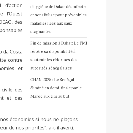
 d’action
d’hygiène de Dakar désinfecte
e l’Ouest
et sensibilise pour prévenir les
EDEAO, des
maladies liées aux eaux
sponsables
stagnantes
Fin de mission à Dakar: Le FMI
o da Costa
réitère sa disponibilité à
utte contre
soutenir les réformes des
onomies et
autorités sénégalaises
CHAN 2025 : Le Sénégal
éliminé en demi-finale par le
civile, des
Maroc aux tirs au but
nt et des
nos économies si nous ne plaçons
r de nos priorités”, a-t-il averti.