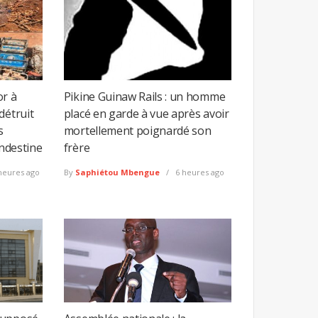
or à
Pikine Guinaw Rails : un homme
détruit
placé en garde à vue après avoir
s
mortellement poignardé son
andestine
frère
heures ago
By
Saphiétou Mbengue
6 heures ago