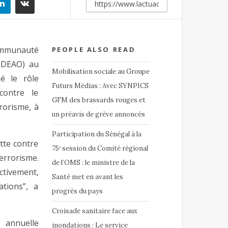
mmunauté
PEOPLE ALSO READ
CEDEAO) au
Mobilisation sociale au Groupe
é le rôle
Futurs Médias : Avec SYNPICS
contre le
GFM des brassards rouges et
rorisme, à
un préavis de grève annoncés
Participation du Sénégal à la
utte contre
75ᵉ session du Comité régional
errorisme.
de l’OMS : le ministre de la
tivement,
Santé met en avant les
ations”, a
progrès du pays
Croisade sanitaire face aux
 annuelle
inondations : Le service