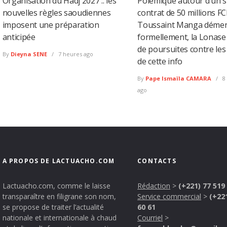
Organisation du Hadj 2027 :: les
Polémique autour d’un 
nouvelles règles saoudiennes
contrat de 50 millions FC
imposent une préparation
Toussaint Manga déme
anticipée
formellement, la Lonas
de poursuites contre les
By
Dieyna SENE
7 heures ago
de cette info
By
Pape Ismaïla CAMARA
8
ago
A PROPOS DE LACTUACHO.COM
CONTACTS
Lactuacho.com, comme le laisse
Rédaction
>
(+221) 77 519
transparaître en filigrane son nom,
Service commercial
>
(+22
se propose de traiter l’actualité
60 61
nationale et internationale à chaud
Courriel
>