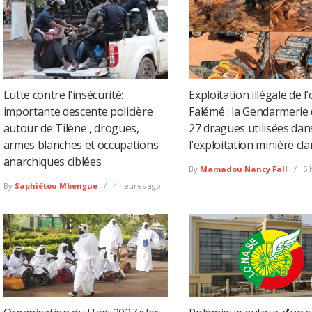
Lutte contre l’insécurité:
Exploitation illégale de l’
importante descente policière
Falémé : la Gendarmerie 
autour de Tilène , drogues,
27 dragues utilisées dan
armes blanches et occupations
l’exploitation minière cl
anarchiques ciblées
By
Mamadou Nancy Fall
5 
By
Saphiétou Mbengue
4 heures ago