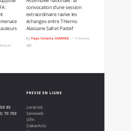
supposé
Assemblée nationale : la
FA :
convocation d’une session
nt
extraordinaire ravive les
e menace
échanges entre Thierno
 auteurs
Alassane Sall et Pastef
By
Pape Ismaïla CAMARA
9 heures
ago
 heures
PRESSE EN LIGNE
 50 93
Leral.net
1) 70 703
Seneweb
Gfm
DakarActu