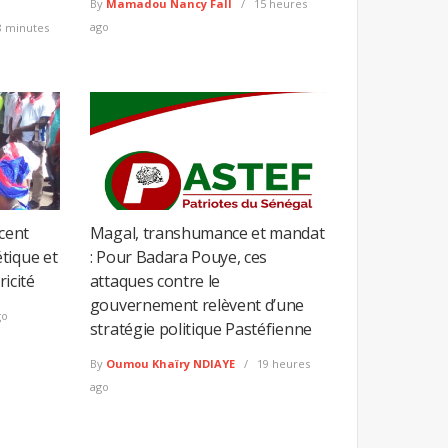
By
Mamadou Nancy Fall
15 heures
ago
 minutes
ncent
Magal, transhumance et mandat
tique et
: Pour Badara Pouye, ces
ricité
attaques contre le
gouvernement relèvent d’une
go
stratégie politique Pastéfienne
By
Oumou Khaïry NDIAYE
19 heures
ago