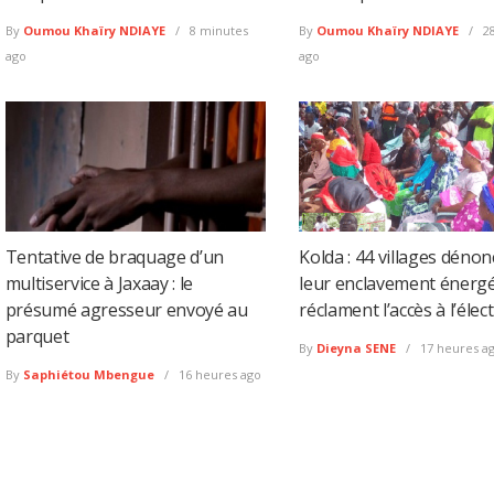
By
Oumou Khaïry NDIAYE
8 minutes
By
Oumou Khaïry NDIAYE
28
ago
ago
Tentative de braquage d’un
Kolda : 44 villages déno
multiservice à Jaxaay : le
leur enclavement énergé
présumé agresseur envoyé au
réclament l’accès à l’élect
parquet
By
Dieyna SENE
17 heures a
By
Saphiétou Mbengue
16 heures ago