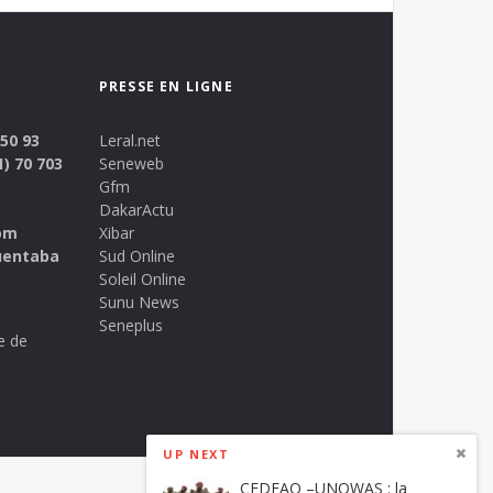
PRESSE EN LIGNE
 50 93
Leral.net
1) 70 703
Seneweb
Gfm
DakarActu
om
Xibar
uentaba
Sud Online
Soleil Online
Sunu News
Seneplus
e de
UP NEXT
CEDEAO –UNOWAS : la