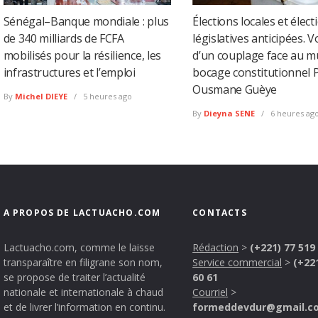
Sénégal–Banque mondiale : plus
Élections locales et élect
de 340 milliards de FCFA
législatives anticipées. 
mobilisés pour la résilience, les
d’un couplage face au m
infrastructures et l’emploi
bocage constitutionnel 
Ousmane Guèye
By
Michel DIEYE
5 heures ago
By
Dieyna SENE
6 heures ag
A PROPOS DE LACTUACHO.COM
CONTACTS
Lactuacho.com, comme le laisse
Rédaction
>
(+221) 77 519
transparaître en filigrane son nom,
Service commercial
>
(+22
se propose de traiter l’actualité
60 61
nationale et internationale à chaud
Courriel
>
et de livrer l’information en continu.
formeddevdur@gmail.c