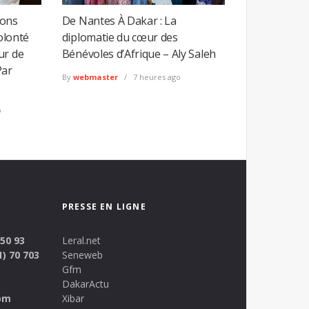
ions
De Nantes À Dakar : La
Volonté
diplomatie du cœur des
ur de
Bénévoles d’Afrique – Aly Saleh
Par
By
webmaster
7 heures ago
o
PRESSE EN LIGNE
 50 93
Leral.net
1) 70 703
Seneweb
Gfm
DakarActu
om
Xibar