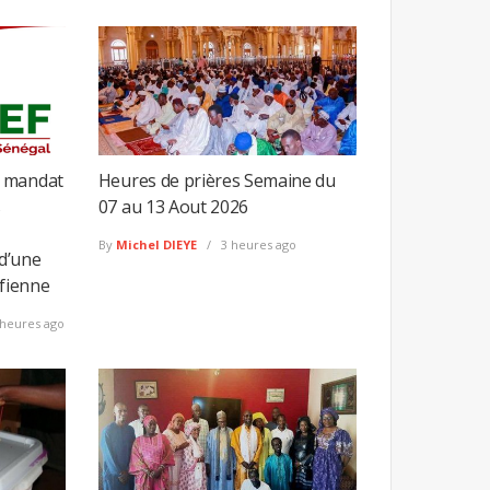
t mandat
Heures de prières Semaine du
s
07 au 13 Aout 2026
By
Michel DIEYE
3 heures ago
d’une
éfienne
heures ago