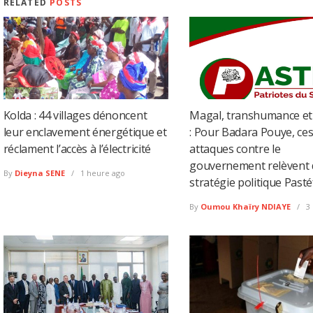
RELATED
POSTS
Kolda : 44 villages dénoncent
Magal, transhumance e
leur enclavement énergétique et
: Pour Badara Pouye, ce
réclament l’accès à l’électricité
attaques contre le
gouvernement relèvent 
By
Dieyna SENE
1 heure ago
stratégie politique Past
By
Oumou Khaïry NDIAYE
3 