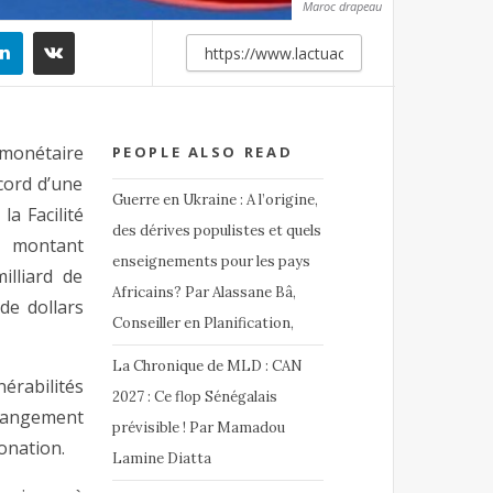
Maroc drapeau
onétaire
PEOPLE ALSO READ
cord d’une
Guerre en Ukraine : A l’origine,
a Facilité
des dérives populistes et quels
un montant
enseignements pour les pays
illiard de
Africains? Par Alassane Bâ,
 de dollars
Conseiller en Planification,
La Chronique de MLD : CAN
érabilités
2027 : Ce flop Sénégalais
changement
prévisible ! Par Mamadou
bonation.
Lamine Diatta