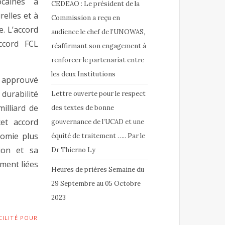
ocaines à
CEDEAO : Le président de la
elles et à
Commission a reçu en
. L’accord
audience le chef de l’UNOWAS,
ccord FCL
réaffirmant son engagement à
renforcer le partenariat entre
les deux Institutions
a approuvé
durabilité
Lettre ouverte pour le respect
illiard de
des textes de bonne
et accord
gouvernance de l’UCAD et une
nomie plus
équité de traitement ….. Par le
ion et sa
Dr Thierno Ly
ment liées
Heures de prières Semaine du
29 Septembre au 05 Octobre
2023
CILITÉ POUR