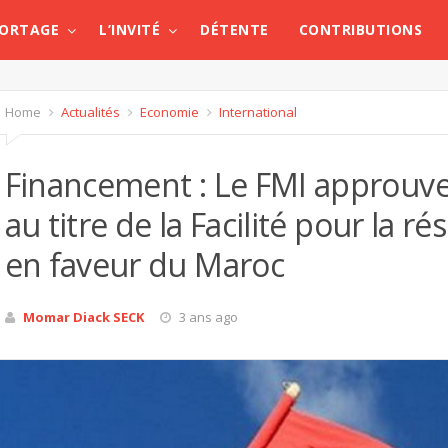
PORTAGE
L’INVITÉ
DÉTENTE
CONTRIBUTIONS
Home
Actualités
Economie
International
Financement : Le FMI approuve 1
au titre de la Facilité pour la rés
en faveur du Maroc
Momar Diack SECK
3 ans ago