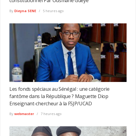
constitutionnel Par Ousmane Guèye
By
Dieyna SENE
5 heures ago
Les fonds spéciaux au Sénégal : une catégorie
fantôme dans la République ? Maguette Diop
Enseignant-chercheur à la FSJP/UCAD
By
webmaster
7 heures ago