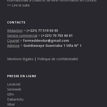
internationale à chaud et de livrer l’information en continu.
>> Lire la suite
CONTACTS
Rédaction
>
(+221) 77 519 50 93
Service commercial
>
(+221) 70 703 60 61
Courriel
>
formeddevdur@gmail.com
Adresse
>
Guédiawaye Guentaba 1 Villa N° 1
Mentions légales
|
Politique de confidentialité
PRESSE EN LIGNE
Leral.net
Seneweb
Gfm
DakarActu
Xibar