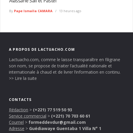
Alassane Sall et Pastef
By
Pape Ismaïla CAMARA
13 heures ago
A PROPOS DE LACTUACHO.COM
Lactuacho.com, comme le laisse transparaître en filigrane
son nom, se propose de traiter l’actualité nationale et
internationale à chaud et de livrer l’information en continu.
>> Lire la suite
CONTACTS
Rédaction
>
(+221) 77 519 50 93
Service commercial
>
(+221) 70 703 60 61
Courriel
>
formeddevdur@gmail.com
Adresse
>
Guédiawaye Guentaba 1 Villa N° 1