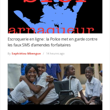
Escroquerie en ligne : la Police met en garde contre
les faux SMS d’amendes forfaitaires
By
Saphiétou Mbengue
14 heures ago