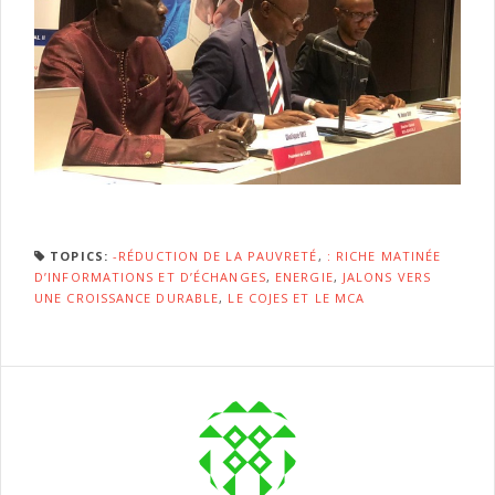
TOPICS:
-RÉDUCTION DE LA PAUVRETÉ
,
: RICHE MATINÉE
D’INFORMATIONS ET D’ÉCHANGES
,
ENERGIE
,
JALONS VERS
UNE CROISSANCE DURABLE
,
LE COJES ET LE MCA