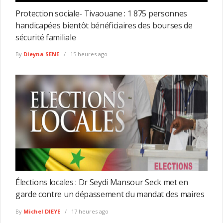
Protection sociale- Tivaouane : 1 875 personnes
handicapées bientôt bénéficiaires des bourses de
sécurité familiale
By
Dieyna SENE
15 heures ago
Élections locales : Dr Seydi Mansour Seck met en
garde contre un dépassement du mandat des maires
By
Michel DIEYE
17 heures ago