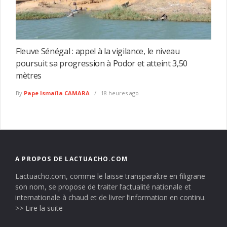
Fleuve Sénégal : appel à la vigilance, le niveau
poursuit sa progression à Podor et atteint 3,50
mètres
By
Pape Ismaïla CAMARA
18 heures ago
A PROPOS DE LACTUACHO.COM
Lactuacho.com, comme le laisse transparaître en filigrane
son nom, se propose de traiter l’actualité nationale et
internationale à chaud et de livrer l’information en continu.
>> Lire la suite