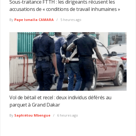
Sous-traitance FTTH : les dirigeants récusent les
accusations de « conditions de travail inhumaines »
By
Pape Ismaïla CAMARA
5 heures ago
Vol de bétail et recel : deux individus déférés au
parquet à Grand Dakar
By
Saphiétou Mbengue
6 heures ago