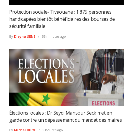
Protection sociale- Tivaouane : 1 875 personnes
handicapées bientôt bénéficiaires des bourses de
sécurité familiale
By
Dieyna SENE
55 minutes ago
Élections locales : Dr Seydi Mansour Seck met en
garde contre un dépassement du mandat des maires
By
Michel DIEYE
2 heures ago